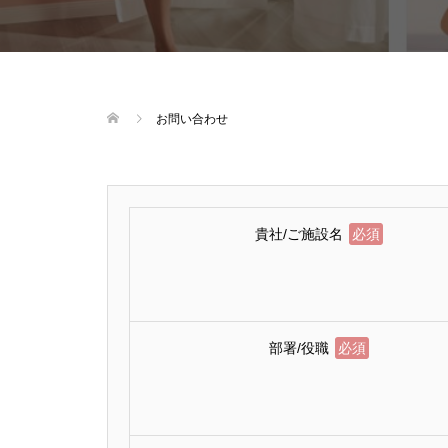
お問い合わせ
貴社/ご施設名
必須
部署/役職
必須